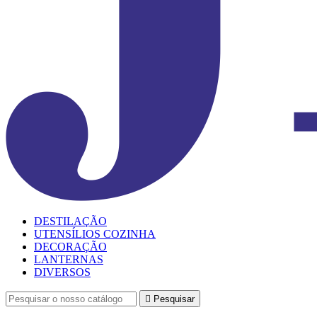
DESTILAÇÃO
UTENSÍLIOS COZINHA
DECORAÇÃO
LANTERNAS
DIVERSOS

Pesquisar