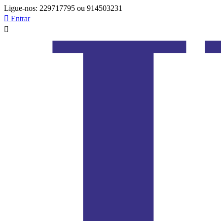
Ligue-nos:
229717795 ou 914503231

Entrar
