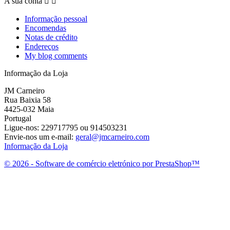
A sua conta


Informação pessoal
Encomendas
Notas de crédito
Endereços
My blog comments
Informação da Loja
JM Carneiro
Rua Baixia 58
4425-032 Maia
Portugal
Ligue-nos:
229717795 ou 914503231
Envie-nos um e-mail:
geral@jmcarneiro.com
Informação da Loja
© 2026 - Software de comércio eletrónico por PrestaShop™