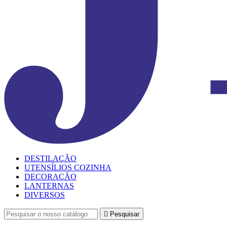
DESTILAÇÃO
UTENSÍLIOS COZINHA
DECORAÇÃO
LANTERNAS
DIVERSOS

Pesquisar