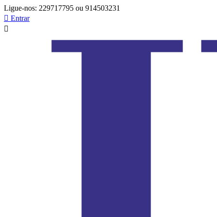
Ligue-nos:
229717795 ou 914503231

Entrar
